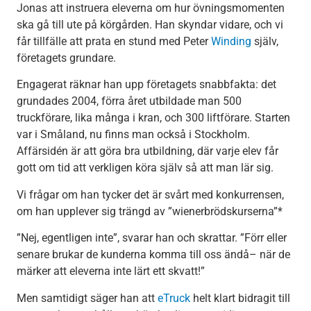
Jonas att instruera eleverna om hur övningsmomenten
ska gå till ute på körgården. Han skyndar vidare, och vi
får tillfälle att prata en stund med Peter
Winding
själv,
företagets grundare.
Engagerat räknar han upp företagets snabbfakta: det
grundades 2004, förra året utbildade man 500
truckförare, lika många i kran, och 300 liftförare. Starten
var i Småland, nu finns man också i Stockholm.
Affärsidén är att göra bra utbildning, där varje elev får
gott om tid att verkligen köra själv så att man lär sig.
Vi frågar om han tycker det är svårt med konkurrensen,
om han upplever sig trängd av ”wienerbrödskurserna”*
”Nej, egentligen inte”, svarar han och skrattar. ”Förr eller
senare brukar de kunderna komma till oss ändå– när de
märker att eleverna inte lärt ett skvatt!”
Men samtidigt säger han att
eTruck
helt klart bidragit till