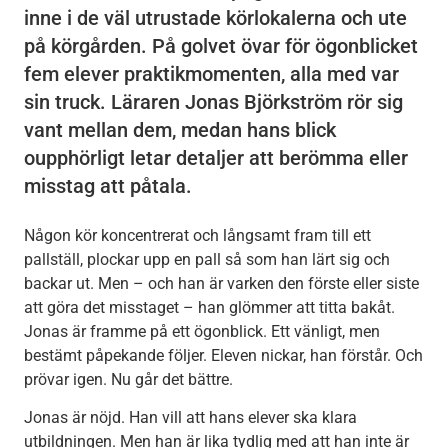
inne i de väl utrustade körlokalerna och ute
på körgården. På golvet övar för ögonblicket
fem elever praktikmomenten, alla med var
sin truck. Läraren Jonas Björkström rör sig
vant mellan dem, medan hans blick
oupphörligt letar detaljer att berömma eller
misstag att påtala.
Någon kör koncentrerat och långsamt fram till ett
pallställ, plockar upp en pall så som han lärt sig och
backar ut. Men – och han är varken den förste eller siste
att göra det misstaget – han glömmer att titta bakåt.
Jonas är framme på ett ögonblick. Ett vänligt, men
bestämt påpekande följer. Eleven nickar, han förstår. Och
prövar igen. Nu går det bättre.
Jonas är nöjd. Han vill att hans elever ska klara
utbildningen. Men han är lika tydlig med att han inte är