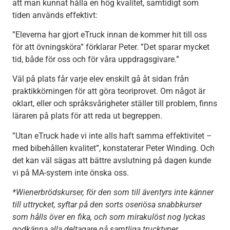
att man kunnat hålla en hög kvalitet, samtidigt som
tiden används effektivt:
”Eleverna har gjort eTruck innan de kommer hit till oss
för att övningsköra” förklarar Peter. ”Det sparar mycket
tid, både för oss och för våra uppdragsgivare.”
Väl på plats får varje elev enskilt gå åt sidan från
praktikkörningen för att göra teoriprovet. Om något är
oklart, eller och språksvårigheter ställer till problem, finns
läraren på plats för att reda ut begreppen.
”Utan eTruck hade vi inte alls haft samma effektivitet –
med bibehållen kvalitet”, konstaterar Peter Winding. Och
det kan väl sägas att bättre avslutning på dagen kunde
vi på MA-system inte önska oss.
*Wienerbrödskurser, för den som till äventyrs inte känner
till uttrycket, syftar på den sorts oseriösa snabbkurser
som hålls över en fika, och som mirakulöst nog lyckas
godkänna alla deltagare på samtliga trucktyper.