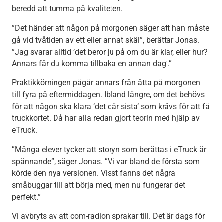
beredd att tumma på kvaliteten.
”Det händer att någon på morgonen säger att han måste
gå vid tvåtiden av ett eller annat skäl”, berättar Jonas.
”Jag svarar alltid ’det beror ju på om du är klar, eller hur?
Annars får du komma tillbaka en annan dag’.”
Praktikkörningen pågår annars från åtta på morgonen
till fyra på eftermiddagen. Ibland längre, om det behövs
för att någon ska klara ’det där sista’ som krävs för att få
truckkortet. Då har alla redan gjort teorin med hjälp av
eTruck.
”Många elever tycker att storyn som berättas i eTruck är
spännande”, säger Jonas. ”Vi var bland de första som
körde den nya versionen. Visst fanns det några
småbuggar till att börja med, men nu fungerar det
perfekt.”
Vi avbryts av att com-radion sprakar till. Det är dags för