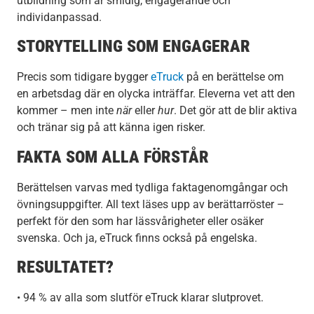
utbildning som är smidig, engagerande och
individanpassad.
STORYTELLING SOM ENGAGERAR
Precis som tidigare bygger
eTruck
på en berättelse om
en arbetsdag där en olycka inträffar. Eleverna vet att den
kommer – men inte
när
eller
hur
. Det gör att de blir aktiva
och tränar sig på att känna igen risker.
FAKTA SOM ALLA FÖRSTÅR
Berättelsen varvas med tydliga faktagenomgångar och
övningsuppgifter. All text läses upp av berättarröster –
perfekt för den som har lässvårigheter eller osäker
svenska. Och ja, eTruck finns också på engelska.
RESULTATET?
• 94 % av alla som slutför eTruck klarar slutprovet.