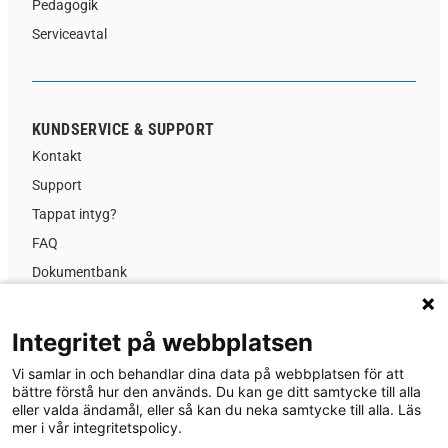
Pedagogik
Serviceavtal
KUNDSERVICE & SUPPORT
Kontakt
Support
Tappat intyg?
FAQ
Dokumentbank
Kursinformation
Prislista
Integritet på webbplatsen
GDPR
Vi samlar in och behandlar dina data på webbplatsen för att
Nyheter
bättre förstå hur den används. Du kan ge ditt samtycke till alla
eller valda ändamål, eller så kan du neka samtycke till alla. Läs
Om MA-system Utbildning
mer i vår integritetspolicy.