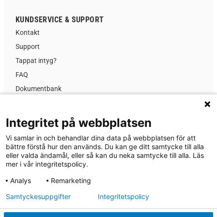
KUNDSERVICE & SUPPORT
Kontakt
Support
Tappat intyg?
FAQ
Dokumentbank
Kursinformation
Prislista
Integritet på webbplatsen
GDPR
Vi samlar in och behandlar dina data på webbplatsen för att
Nyheter
bättre förstå hur den används. Du kan ge ditt samtycke till alla
eller valda ändamål, eller så kan du neka samtycke till alla. Läs
Om MA-system Utbildning
mer i vår integritetspolicy.
Analys
Remarketing
® 2026 MA-system Utbildning
Samtyckesuppgifter
Integritetspolicy
Dataskyddspolicy