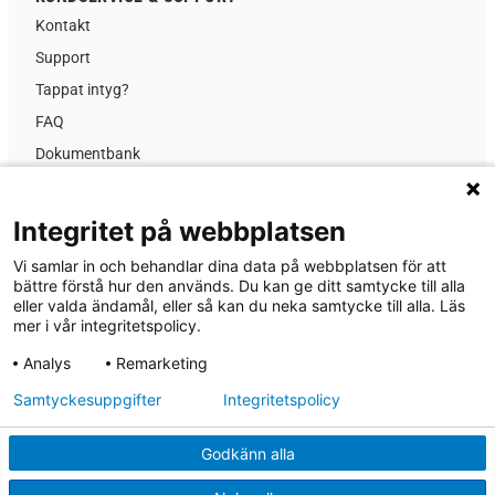
Kontakt
Support
Tappat intyg?
FAQ
Dokumentbank
Kursinformation
Prislista
Integritet på webbplatsen
GDPR
Vi samlar in och behandlar dina data på webbplatsen för att
Nyheter
bättre förstå hur den används. Du kan ge ditt samtycke till alla
eller valda ändamål, eller så kan du neka samtycke till alla. Läs
Om MA-system Utbildning
mer i vår integritetspolicy.
Analys
Remarketing
® 2026 MA-system Utbildning
Samtyckesuppgifter
Integritetspolicy
Dataskyddspolicy
Godkänn alla
Cookies
Regler & villkor