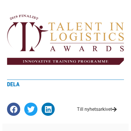
DELA
Till nyhetsarkivet