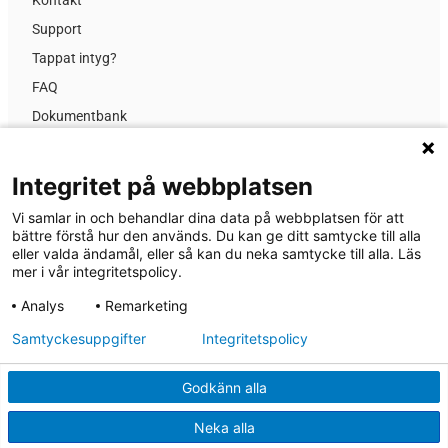
Support
Tappat intyg?
FAQ
Dokumentbank
Kursinformation
Prislista
Integritet på webbplatsen
GDPR
Vi samlar in och behandlar dina data på webbplatsen för att
Nyheter
bättre förstå hur den används. Du kan ge ditt samtycke till alla
eller valda ändamål, eller så kan du neka samtycke till alla. Läs
Om MA-system Utbildning
mer i vår integritetspolicy.
Analys
Remarketing
® 2026 MA-system Utbildning
Samtyckesuppgifter
Integritetspolicy
Dataskyddspolicy
Godkänn alla
Cookies
Regler & villkor
Neka alla
Upphovsrätt