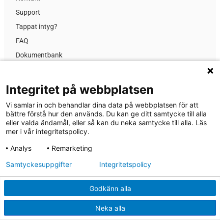
Support
Tappat intyg?
FAQ
Dokumentbank
Kursinformation
Prislista
Integritet på webbplatsen
GDPR
Vi samlar in och behandlar dina data på webbplatsen för att
Nyheter
bättre förstå hur den används. Du kan ge ditt samtycke till alla
eller valda ändamål, eller så kan du neka samtycke till alla. Läs
Om MA-system Utbildning
mer i vår integritetspolicy.
Analys
Remarketing
® 2026 MA-system Utbildning
Samtyckesuppgifter
Integritetspolicy
Dataskyddspolicy
Godkänn alla
Cookies
Regler & villkor
Neka alla
Upphovsrätt