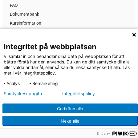
FAQ
Dokumentbank
Kursinformation
Prislista
GDPR
Integritet på webbplatsen
Nyheter
Vi samlar in och behandlar dina data på webbplatsen för att
Om MA-system Utbildning
bättre förstå hur den används. Du kan ge ditt samtycke till alla
eller valda ändamål, eller så kan du neka samtycke till alla. Läs
mer i vår integritetspolicy.
® 2026 MA-system Utbildning
Analys
Remarketing
Dataskyddspolicy
Samtyckesuppgifter
Integritetspolicy
Cookies
Regler & villkor
Godkänn alla
Upphovsrätt
Neka alla
Drivs av