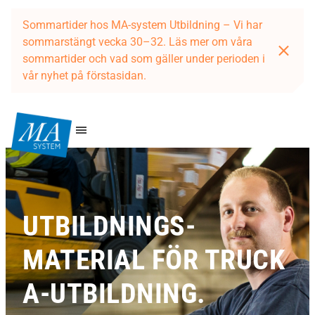
Sommartider hos MA-system Utbildning – Vi har
sommarstängt vecka 30–32. Läs mer om våra
sommartider och vad som gäller under perioden i
vår nyhet på förstasidan.
UTBILDNINGS­
MATERIAL FÖR TRUCK
A-UTBILDNING.