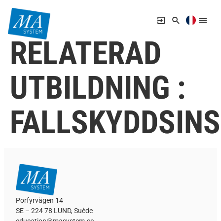
RELATERAD
UTBILDNING :
FALLSKYDDSIN
Porfyrvägen 14
SE – 224 78 LUND, Suède